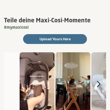
Teile deine Maxi-Cosi-Momente
#mymaxicosi
Upload Yours Here
Media Carousel
Carousel with product photos. Use the previous and next buttons 