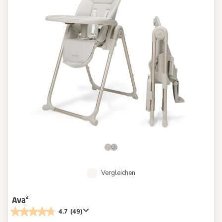
Vergleichen
Ava²
4.7
(49)