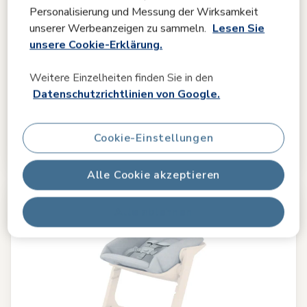
Personalisierung und Messung der Wirksamkeit
Vergleichen
unserer Werbeanzeigen zu sammeln.
Lesen Sie
unsere Cookie-Erklärung.
Minla Hochstuhl
4.2
(263)
Weitere Einzelheiten finden Sie in den
Ab der Geburt bis zum Alter von 14 Jahren
|
Einfach zu
Datenschutzrichtlinien von Google.
reinigen
|
Kompakter Faltmechanismus
|
Einfach verstellbar
|
€ 189,99
Cookie-Einstellungen
Auf Lager
Alle Cookie akzeptieren
Alle ablehnen