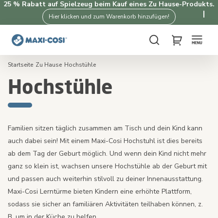
25 % Rabatt auf Spielzeug beim Kauf eines Zu Hause-Produkts.
Hier klicken und zum Warenkorb hinzufügen!
Suche
My Cart
Startseite
Zu Hause
Hochstühle
Hochstühle
Familien sitzen täglich zusammen am Tisch und dein Kind kann
auch dabei sein! Mit einem Maxi-Cosi Hochstuhl ist dies bereits
ab dem Tag der Geburt möglich. Und wenn dein Kind nicht mehr
ganz so klein ist, wachsen unsere Hochstühle ab der Geburt mit
und passen auch weiterhin stilvoll zu deiner Innenausstattung.
Maxi-Cosi Lerntürme bieten Kindern eine erhöhte Plattform,
sodass sie sicher an familiären Aktivitäten teilhaben können, z.
B. um in der Küche zu helfen.