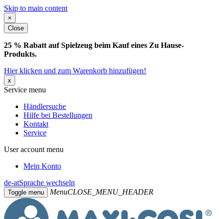
Skip to main content
×
Close
25 % Rabatt auf Spielzeug beim Kauf eines Zu Hause-
Produkts.
Hier klicken und zum Warenkorb hinzufügen!
x
Service menu
Händlersuche
Hilfe bei Bestellungen
Kontakt
Service
User account menu
Mein Konto
de-at
Sprache wechseln
Menu
CLOSE_MENU_HEADER
Toggle menu