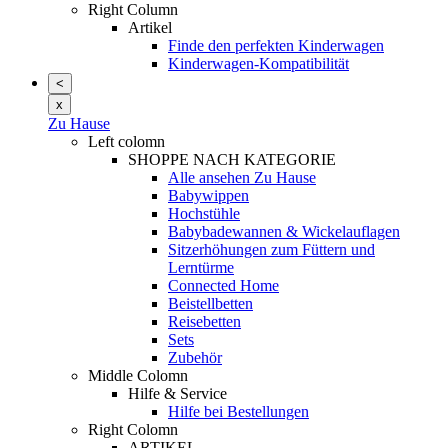
Right Column
Artikel
Finde den perfekten Kinderwagen
Kinderwagen-Kompatibilität
<
x
Zu Hause
Left colomn
SHOPPE NACH KATEGORIE
Alle ansehen Zu Hause
Babywippen
Hochstühle
Babybadewannen & Wickelauflagen
Sitzerhöhungen zum Füttern und
Lerntürme
Connected Home
Beistellbetten
Reisebetten
Sets
Zubehör
Middle Colomn
Hilfe & Service
Hilfe bei Bestellungen
Right Colomn
ARTIKEL