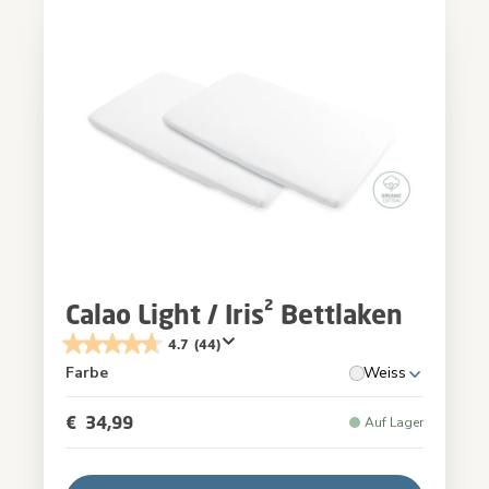
Calao Light / Iris² Bettlaken
4.7
(44)
Farbe
Weiss
€ 34,99
Auf Lager