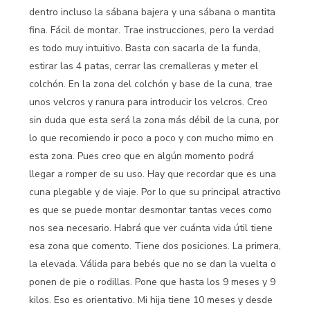
dentro incluso la sábana bajera y una sábana o mantita
fina. Fácil de montar. Trae instrucciones, pero la verdad
es todo muy intuitivo. Basta con sacarla de la funda,
estirar las 4 patas, cerrar las cremalleras y meter el
colchón. En la zona del colchón y base de la cuna, trae
unos velcros y ranura para introducir los velcros. Creo
sin duda que esta será la zona más débil de la cuna, por
lo que recomiendo ir poco a poco y con mucho mimo en
esta zona. Pues creo que en algún momento podrá
llegar a romper de su uso. Hay que recordar que es una
cuna plegable y de viaje. Por lo que su principal atractivo
es que se puede montar desmontar tantas veces como
nos sea necesario. Habrá que ver cuánta vida útil tiene
esa zona que comento. Tiene dos posiciones. La primera,
la elevada. Válida para bebés que no se dan la vuelta o
ponen de pie o rodillas. Pone que hasta los 9 meses y 9
kilos. Eso es orientativo. Mi hija tiene 10 meses y desde