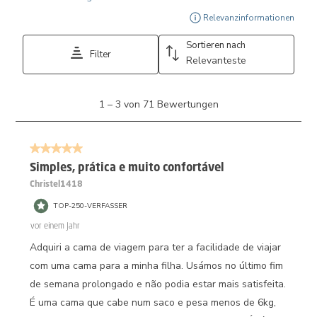
Zeig
Relevanzinformationen
Sortieren nach
Filter
Relevanteste
1
1
–
3 von 71
Bewertungen
bis
3
von
5 von 5 Sternen.
71
Bewertungen.
Simples, prática e muito confortável
Christel1418
TOP-250-VERFASSER
vor einem Jahr
Adquiri a cama de viagem para ter a facilidade de viajar
com uma cama para a minha filha. Usámos no último fim
de semana prolongado e não podia estar mais satisfeita.
É uma cama que cabe num saco e pesa menos de 6kg,