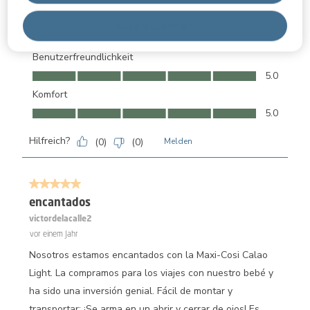
Qualität
Alle ablehnen
Qualität, 5.0 von 5
5.0
Benutzerfreundlichkeit
Benutzerfreundlichkeit, 5.0 von 5
5.0
Komfort
Komfort, 5.0 von 5
5.0
Hilfreich?
(
0
)
(
0
)
Melden
5 von 5 Sternen.
encantados
victordelacalle2
vor einem Jahr
Nosotros estamos encantados con la Maxi-Cosi Calao
Light. La compramos para los viajes con nuestro bebé y
ha sido una inversión genial. Fácil de montar y
transportar: ¡Se arma en un abrir y cerrar de ojos! Es