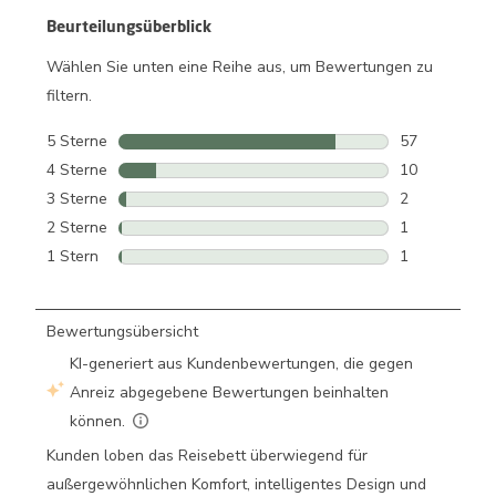
Beurteilungsüberblick
Wählen Sie unten eine Reihe aus, um Bewertungen zu
filtern.
5 Sterne
Sterne
57
57 Bewertung
4 Sterne
Sterne
10
10 Bewertung
3 Sterne
Sterne
2
2 Bewertunge
2 Sterne
Sterne
1
1 Bewertung 
1 Stern
Sterne
1
1 Bewertung m