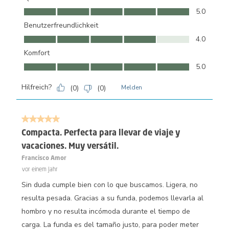
Qualität, 5.0 von 5
5.0
Benutzerfreundlichkeit
Benutzerfreundlichkeit, 4.0 von 5
4.0
Komfort
Komfort, 5.0 von 5
5.0
Hilfreich?
(
0
)
(
0
)
Melden
5 von 5 Sternen.
Compacta. Perfecta para llevar de viaje y
vacaciones. Muy versátil.
Francisco Amor
vor einem Jahr
Sin duda cumple bien con lo que buscamos. Ligera, no
resulta pesada. Gracias a su funda, podemos llevarla al
hombro y no resulta incómoda durante el tiempo de
carga. La funda es del tamaño justo, para poder meter