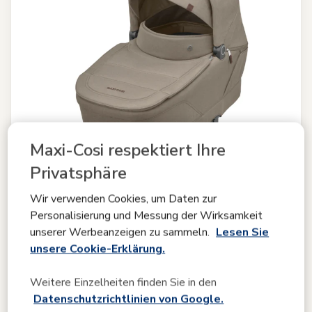
Maxi-Cosi respektiert Ihre
Privatsphäre
Wir verwenden Cookies, um Daten zur
Personalisierung und Messung der Wirksamkeit
Vergleichen
unserer Werbeanzeigen zu sammeln.
Lesen Sie
unsere Cookie-Erklärung.
Sense
Weitere Einzelheiten finden Sie in den
4.5
(53)
Datenschutzrichtlinien von Google.
Geräumig und bequem
|
Atmungsaktive Matratze aus