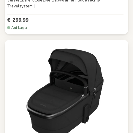
Verstellbare Close2Me Babywanne
|
SlideTech®
Travelsystem
|
€ 299,99
Auf Lager