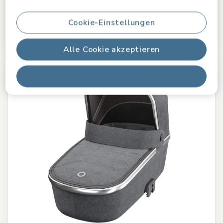
Memoryschaum
|
Optimale Luftzirkulation
|
SoothingSlope
|
Cookie-Einstellungen
€ 249,99
Auf Lager
Alle Cookie akzeptieren
Alle ablehnen