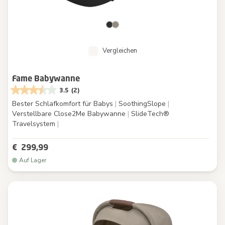
Vergleichen
Fame Babywanne
3.5
(2)
Bester Schlafkomfort für Babys
|
SoothingSlope
|
Verstellbare Close2Me Babywanne
|
SlideTech®
Travelsystem
|
€ 299,99
Auf Lager