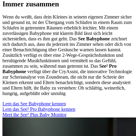
Immer zusammen
Wenn du weißt, dass dein Kleines in seinem eigenen Zimmer sicher
und gesund ist, ist der Übergang vom Schlafen in einem Raum zum
Schlafen in getrennten Räumen erheblich leichter. Mit einem
zuverlässigen Babyphone mit klarem Bild lässt sich leicht
sicherstellen, dass es ihm gut geht. Das
See Babyphone
zeichnet
sich dadurch aus, dass du jederzeit ins Zimmer sehen oder dich von
einer Benachrichtigung über Geräusche warnen lassen kannst.
Zusätzlich verfügt es über eine 2-Wege-Gesprächsfunktion und
beruhigende Musikfunktionen und vermittelt so das Gefühl,
zusammen zu sein, während man getrennt ist. Das
See² Pro
Babyphone
verfügt über die CryAssist, die innovative Technologie
zur Schreianalyse von Zoundream, die nicht nur die Schreie der
Kleinen erkennt und Eltern benachrichtigt, sondern diese analysiert
und Eltern hilft, ihr Baby zu verstehen: Ob schläfrig, weinerlich,
hungrig, aufgebläht oder unruhig
Lern das See Babyphone kennen
Lern das See² Pro Babyphone kennen
Meet the See² Plus Baby Monitor