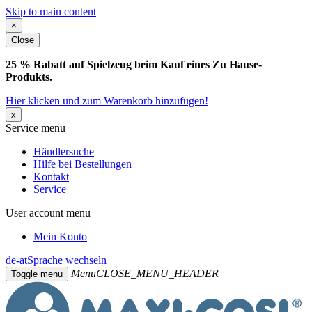
Skip to main content
×
Close
25 % Rabatt auf Spielzeug beim Kauf eines Zu Hause-
Produkts.
Hier klicken und zum Warenkorb hinzufügen!
x
Service menu
Händlersuche
Hilfe bei Bestellungen
Kontakt
Service
User account menu
Mein Konto
de-at
Sprache wechseln
Menu
CLOSE_MENU_HEADER
Toggle menu