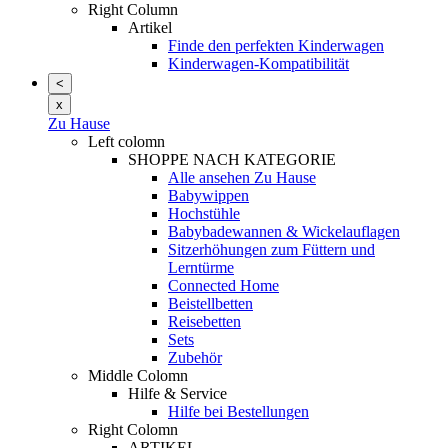
Right Column
Artikel
Finde den perfekten Kinderwagen
Kinderwagen-Kompatibilität
<
x
Zu Hause
Left colomn
SHOPPE NACH KATEGORIE
Alle ansehen Zu Hause
Babywippen
Hochstühle
Babybadewannen & Wickelauflagen
Sitzerhöhungen zum Füttern und
Lerntürme
Connected Home
Beistellbetten
Reisebetten
Sets
Zubehör
Middle Colomn
Hilfe & Service
Hilfe bei Bestellungen
Right Colomn
ARTIKEL