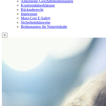
Allgemeine Geschäftsbedingungen
Konformitätserklärung
Rückgaberecht
Impressum
Maxi-Cosi E-Safety
Sicherheitshinweise
Bedingungen für Nutzerinhalte
×