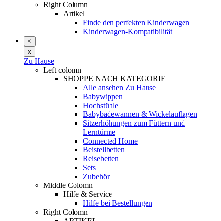
Right Column
Artikel
Finde den perfekten Kinderwagen
Kinderwagen-Kompatibilität
<
x
Zu Hause
Left colomn
SHOPPE NACH KATEGORIE
Alle ansehen Zu Hause
Babywippen
Hochstühle
Babybadewannen & Wickelauflagen
Sitzerhöhungen zum Füttern und
Lerntürme
Connected Home
Beistellbetten
Reisebetten
Sets
Zubehör
Middle Colomn
Hilfe & Service
Hilfe bei Bestellungen
Right Colomn
ARTIKEL