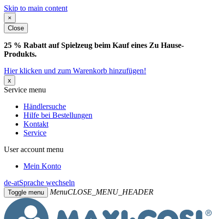
Skip to main content
×
Close
25 % Rabatt auf Spielzeug beim Kauf eines Zu Hause-
Produkts.
Hier klicken und zum Warenkorb hinzufügen!
x
Service menu
Händlersuche
Hilfe bei Bestellungen
Kontakt
Service
User account menu
Mein Konto
de-at
Sprache wechseln
Menu
CLOSE_MENU_HEADER
Toggle menu