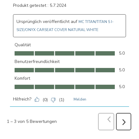
Produkt getestet :
5.7.2024
Ursprünglich veröffentlicht auf
MC TITAN/TITAN S I-
SIZE/ONYX CARSEAT COVER NATURAL WHITE
Qualität
Qualität, 5.0 von 5
5.0
Benutzerfreundlichkeit
Benutzerfreundlichkeit, 5.0 von 5
5.0
Komfort
Komfort, 5.0 von 5
5.0
Hilfreich?
(
0
)
(
1
)
Melden
Zurück
Bewer
1
–
3 von 5
Bewertungen
Weiter
Bewertu