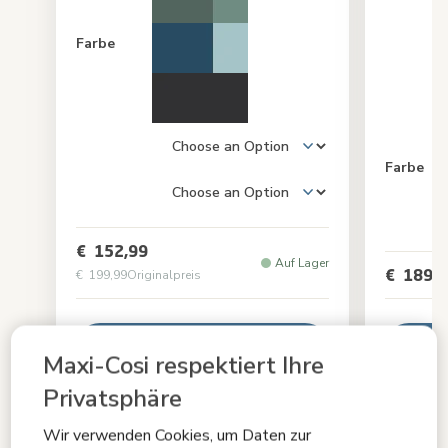
Farbe
Farbe
€ 152,99
Auf Lager
€ 189,9
€ 199,99
Originalpreis
In den Warenkorb
I
Maxi-Cosi respektiert Ihre
Privatsphäre
Wir verwenden Cookies, um Daten zur