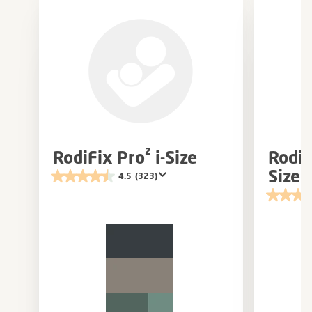
RodiFix Pro² i-Size
RodiF
Size
4.5
(323)