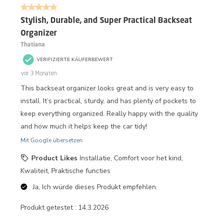
5 von 5 Sternen.
1
Bewertung.
Stylish, Durable, and Super Practical Backseat
Organizer
Thatiana
VERIFIZIERTE KÄUFERBEWERT
vor 3 Monaten
This backseat organizer looks great and is very easy to
install. It’s practical, sturdy, and has plenty of pockets to
keep everything organized. Really happy with the quality
and how much it helps keep the car tidy!
Mit Google übersetzen
Product Likes
Installatie, Comfort voor het kind,
Kwaliteit, Praktische functies
Ja, Ich würde dieses Produkt empfehlen.
Produkt getestet :
14.3.2026