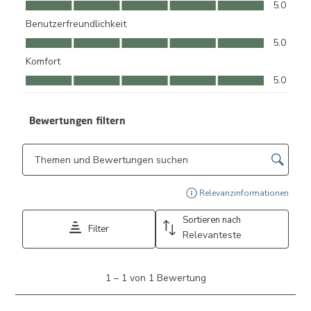
Qualität, 5.0 von 5
5.0
Benutzerfreundlichkeit
Benutzerfreundlichkeit, 5.0 von 5
5.0
Komfort
Komfort, 5.0 von 5
5.0
Bewertungen filtern
Suchthemen und Bewertungen Suchregion
Zeig
Relevanzinformationen
Sortieren nach
Filter
Relevanteste
1
1
–
1 von 1
Bewertung
bis
1
von