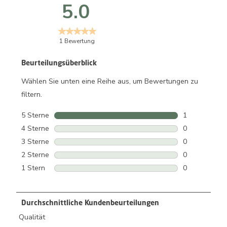
5.0
1 Bewertung
Beurteilungsüberblick
Wählen Sie unten eine Reihe aus, um Bewertungen zu
filtern.
5 Sterne
Sterne
1
1 Bewertung 
4 Sterne
Sterne
0
0 Bewertunge
3 Sterne
Sterne
0
0 Bewertunge
2 Sterne
Sterne
0
0 Bewertunge
1 Stern
Sterne
0
0 Bewertunge
Durchschnittliche Kundenbeurteilungen
Qualität