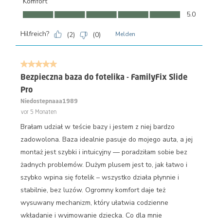
Komfort
Komfort, 5.0 von 5
5.0
Hilfreich?
(
2
)
(
0
)
Melden
5 von 5 Sternen.
Bezpieczna baza do fotelika - FamilyFix Slide
Pro
Niedostepnaaa1989
vor 5 Monaten
Brałam udział w teście bazy i jestem z niej bardzo
zadowolona. Baza idealnie pasuje do mojego auta, a jej
montaż jest szybki i intuicyjny — poradziłam sobie bez
żadnych problemów. Dużym plusem jest to, jak łatwo i
szybko wpina się fotelik – wszystko działa płynnie i
stabilnie, bez luzów. Ogromny komfort daje też
wysuwany mechanizm, który ułatwia codzienne
wkładanie i wyjmowanie dziecka. Co dla mnie