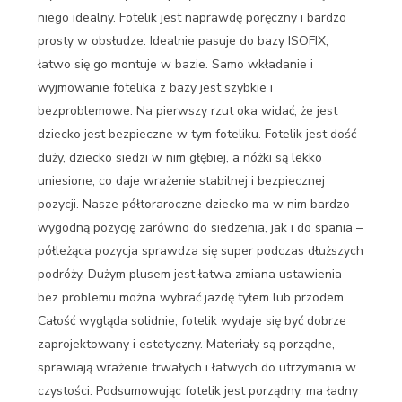
niego idealny. Fotelik jest naprawdę poręczny i bardzo
prosty w obsłudze. Idealnie pasuje do bazy ISOFIX,
łatwo się go montuje w bazie. Samo wkładanie i
wyjmowanie fotelika z bazy jest szybkie i
bezproblemowe. Na pierwszy rzut oka widać, że jest
dziecko jest bezpieczne w tym foteliku. Fotelik jest dość
duży, dziecko siedzi w nim głębiej, a nóżki są lekko
uniesione, co daje wrażenie stabilnej i bezpiecznej
pozycji. Nasze półtoraroczne dziecko ma w nim bardzo
wygodną pozycję zarówno do siedzenia, jak i do spania –
półleżąca pozycja sprawdza się super podczas dłuższych
podróży. Dużym plusem jest łatwa zmiana ustawienia –
bez problemu można wybrać jazdę tyłem lub przodem.
Całość wygląda solidnie, fotelik wydaje się być dobrze
zaprojektowany i estetyczny. Materiały są porządne,
sprawiają wrażenie trwałych i łatwych do utrzymania w
czystości. Podsumowując fotelik jest porządny, ma ładny