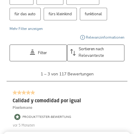
für das auto
fürs kleinkind
funktional
Mehr Filter anzeigen
Zeig
Relevanzinformationen
Sortieren nach
Filter
Relevanteste
1
1
–
3 von 117
Bewertungen
bis
3
von
5 von 5 Sternen.
117
Bewertungen.
Calidad y comodidad por igual
Pixelomano
PRODUKTTESTER-BEWERTUNG
vor 5 Monaten