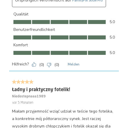
Ursprünglich veröffentlicht auf
FamilyFix Slide Pro
Qualität
Qualität, 5.0 von 5
5.0
Benutzerfreundlichkeit
Benutzerfreundlichkeit, 5.0 von 5
5.0
Komfort
Komfort, 5.0 von 5
5.0
Hilfreich?
(
0
)
(
0
)
Melden
5 von 5 Sternen.
Ładny i praktyczny fotelik!
Niedostepnaaa1989
vor 5 Monaten
Miałam przyjemność wziąć udział w teście tego fotelika,
a konkretnie mój półtoraroczny synek. Jest raczej
wysokim drobnym chłopczykiem i fotelik okazał się dla