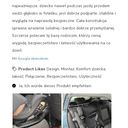
najważniejsze, dziecko nawet podczas jazdy przodem
siedzi głęboko w foteliku, jest dobrze podparte, stabilne i
wygląda na naprawdę bezpieczne. Cała konstrukcja
sprawia wrażenie solidnej i bardzo dobrze przemyślanej.
Szczerze polecam tę bazę rodzicom, którzy cenią
wygodę, bezpieczeństwo i łatwość użytkowania na co
dzień.
Mit Google übersetzen
Product Likes
Design, Montaż, Komfort dziecka,
Jakość, Połączenie, Bezpieczeństwo, Użyteczność
Ja, Ich würde dieses Produkt empfehlen.