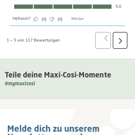
Komfort, 5.0 von 5
5.0
Hilfreich?
(
0
)
(
0
)
Melden
Zurück
Bewer
1
–
3 von 117
Bewertungen
Weiter
Bewertu
Teile deine Maxi-Cosi-Momente
#mymaxicosi
Melde dich zu unserem