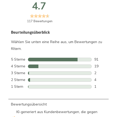
4.7
117 Bewertungen
Beurteilungsüberblick
Wählen Sie unten eine Reihe aus, um Bewertungen zu
filtern.
5 Sterne
Sterne
91
91 Bewertung
4 Sterne
Sterne
19
19 Bewertung
3 Sterne
Sterne
2
2 Bewertunge
2 Sterne
Sterne
4
4 Bewertunge
1 Stern
Sterne
1
1 Bewertung m