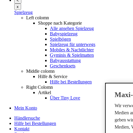
<
x
Spielzeug
Left colomn
Shoppe nach Kategorie
Alle ansehen Spielzeug
Babyspielzeug
Spielbögen
Spielzeug für unterwegs
Mobiles & Nachtlichter
Gyminis & Spielmatten
Babyausstattung
Geschenksets
Middle colomn
Hilfe & Service
Hilfe bei Bestellungen
Right Colomn
Artikel
Maxi-
Über Tiny Love
Wir verwe
Mein Konto
Medien an
Händlersuche
geben wir
Hilfe bei Bestellungen
Medien, 
Kontakt